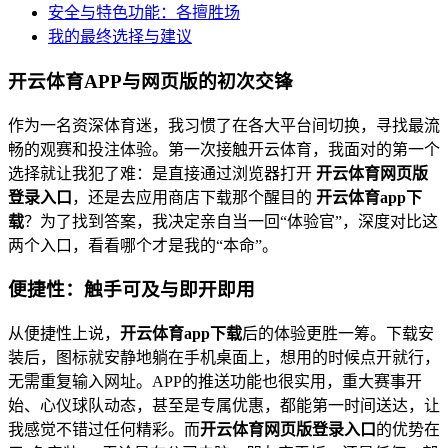
安全与特色功能：各擅胜场
我的最终选择与建议
开云体育APP与网页版的初次交锋
作为一名资深体育迷，我习惯了在各大平台间切换，寻找最流
畅的观赛和投注体验。第一次接触开云体育，我面对的第一个
选择就让我犯了难：是直接通过浏览器打开
开云体育网页版
登录入口
，还是去应用商店下载那个醒目的
开云体育app下
载
？为了找到答案，我决定亲自当一回“体验官”，深度对比这
两个入口，看看哪个才是我的“本命”。
便捷性：触手可及与即开即用
从便捷性上说，
开云体育app下载
后的体验更胜一筹。下载安
装后，图标就安静地躺在手机桌面上，想用的时候点开就行，
无需重复输入网址。APP的推送功能也很实用，重大赛事开
始、心仪球队动态，甚至是专属优惠，都能第一时间送达，让
我感觉不错过任何精彩。而
开云体育网页版登录入口
的优势在