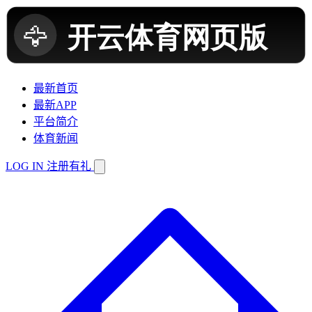
最新首页
最新APP
平台简介
体育新闻
LOG IN
注册有礼