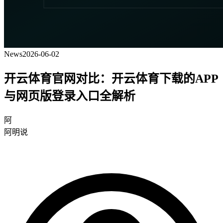
News
2026-06-02
开云体育官网对比：开云体育下载的APP
与网页版登录入口全解析
阿
阿明说