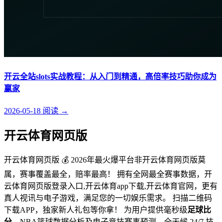
开云全站slots实战教程：从入门到精通，高倍率技巧助你成为
赢家
2026-05-18
阅读
→
开云体育网页版
开云体育网页版 💰 2026年最火爆平台非开云体育网页版莫
属，赛事覆盖最全，赔率最高！ 拥有全网最全赛事数据，开
云体育网页版登录入口,开云体育app下载,开云体育官网，更有
真人视讯与电子游戏，满足您的一切娱乐需求。 扫描二维码
下载APP，独家新人礼包等你拿！ 为用户提供毫秒级
足球比
分
、NBA篮球数据分析及电子竞技赛事预测。全天候 24/7 技