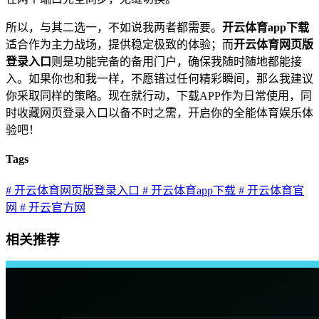
所以，与其二选一，不如说我两者都需要。
开云体育app下载
适合作为主力战场，提供稳定极致的体验；而
开云体育网页版
登录入口
则是功能完备的备用门户，确保我随时随地都能接
入。如果你也和我一样，不愿错过任何精彩瞬间，那么我建议
你采取同样的策略。现在就行动，下载APP作为日常使用，同
时收藏网页登录入口以备不时之需，开启你的全能体育娱乐体
验吧！
Tags
# 开云体育网页版登录入口
# 开云体育app下载
# 开云体育官
网
# 开云官方网
相关推荐